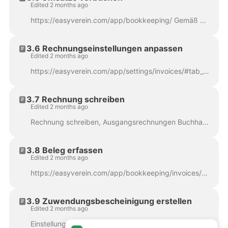
Edited 2 months ago
https://easyverein.com/app/bookkeeping/ Gemäß des Grundsatzes "Keine Buchung ohne Beleg" nach GoBD in Deutschland solltet ihr alle eure Buchungen (U...
3.6 Rechnungseinstellungen anpassen
Edited 2 months ago
https://easyverein.com/app/settings/invoices/#tab_e Bevor ihr in easyVerein Rechnungen für Mitgliedsbeiträge oder andere Forderungen schreibt, sollt...
3.7 Rechnung schreiben
Edited 2 months ago
Rechnung schreiben, Ausgangsrechnungen Buchhaltung (lesend/schreibend) https://easyverein.com/app/bookkeeping/invoices/add/?template=false&draft=false...
3.8 Beleg erfassen
Edited 2 months ago
https://easyverein.com/app/bookkeeping/invoices/add/?template=false&draft=false&upload=true Mit dem Erfassen eines Beleges dokumentiert ihr einen buch...
3.9 Zuwendungsbescheinigung erstellen
Edited 2 months ago
Einstellungen für Zuwendungsbescheinigungen: https://easyverein.com/app/settings/invoices/#tab_c Einzelspendenbescheinigung: https://easyverein.com/...