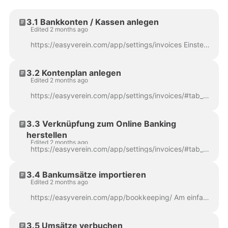
3.1 Bankkonten / Kassen anlegen
Edited 2 months ago
https://easyverein.com/app/settings/invoices Einstellungen > Buchhaltung & Finanzen > Neu > Bankkonto hinzufügen Klickt zunächst in der Kopfleiste auf...
3.2 Kontenplan anlegen
Edited 2 months ago
https://easyverein.com/app/settings/invoices/#tab_skr Einstellungen > Buchhaltung & Finanzen > Konten & Auswertung Als Basis eures Kontenplans könnt i...
3.3 Verknüpfung zum Online Banking
herstellen
Edited 2 months ago
https://easyverein.com/app/settings/invoices/#tab_ob Einstellungen > Buchhaltung & Finanzen > Online Banking Sucht in den Einstellungen zum Online Ban...
3.4 Bankumsätze importieren
Edited 2 months ago
https://easyverein.com/app/bookkeeping/ Am einfachsten importiert ihr eure Zahlungseingänge über die Online Banking Schnittstelle . Wenn ihr über eas...
3.5 Umsätze verbuchen